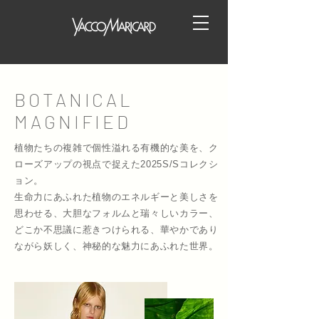
BOTANICAL
MAGNIFIED
植物たちの複雑で個性溢れる有機的な美を、ク
ローズアップの視点で捉えた2025S/Sコレクシ
ョン。
生命力にあふれた植物のエネルギーと美しさを
思わせる、大胆なフォルムと瑞々しいカラー、
どこか不思議に惹きつけられる、華やかであり
ながら妖しく、神秘的な魅力にあふれた世界。