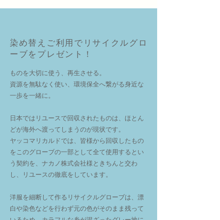
染め替えご利用でリサイクルグロ
ーブをプレゼント！
ものを大切に使う、再生させる。
資源を無駄なく使い、環境保全へ繋がる身近な
一歩を一緒に。
日本ではリユースで回収されたものは、ほとん
どが海外へ渡ってしまうのが現状です。
ヤッコマリカルドでは、皆様から回収したもの
をこのグローブの一部として全て使用するとい
う契約を、ナカノ株式会社様ときちんと交わ
し、リユースの徹底をしています。
洋服を細断して作るリサイクルグローブは、漂
白や染色などを行わず元の色がそのまま残って
いるため、カラフルな糸が混ざったグレー地に